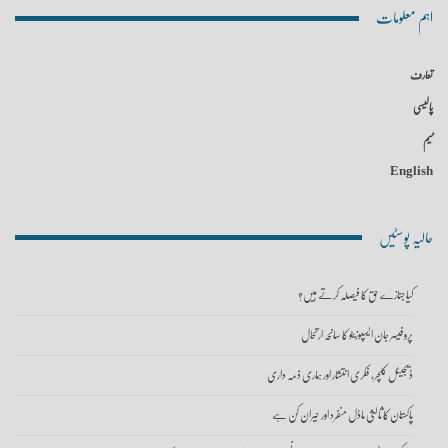
اہم معلومات
تعارف
پالیسی
ٹیم
English
حالیہ پوسٹیں
کیا جنازے حق کا فیصلہ کرتے ہیں؟
پروفیسر جان ایسپوزیٹو کا سانحہ ارتحال
ڈیجیٹل کلچر، فکری انتشار اور ہماری ذمہ داری
پاکستان کا ثالثی ماڈل منفرد اور حیران کن ہے