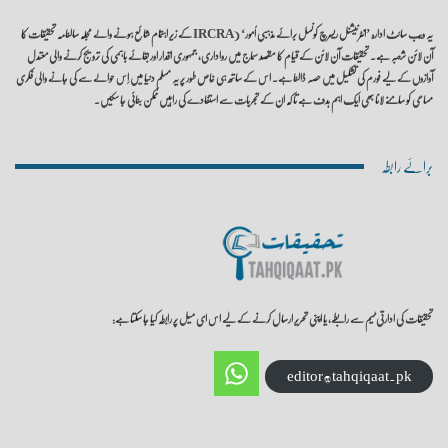
یہ ویب سائٹ ادارہ ’انٹرنیشنل ریسرچ کونسل برائے مذہبی اُمور‘ (IRCRA کے زیر اہتمام شائع ہونے والے مجلہ سالنامہ تحقیقات کا
آن لائن شعبہ ہے۔ تحقیقات آن لائن کے قیام کا مقصد سماج میں رواداری، جمہوری اقدار اور بقائے باہمی کی ترویج کرنے والی معتدل
آوازوں کے لیے فورم کی تشکیل میں حصہ ڈالنا ہے۔ اس کے ساتھ ہی خاص طور پر یہ مسلم دنیا میں اِس حوالے سے کی جانے والی فکری
مساعی کو سامنے لانا بھی ایک اہم ہدف ہے تا کہ ان کے تجربات سے استفادے کی راہیں ممکن بنائی جا سکیں۔
برائے رابطہ
تحقیقات کی ادارتی ٹیم سے رابطے، یا اپنی تحریر ارسال کرنے کے لیے اس ای میل پر رابطہ کیا جا سکتا ہے:
editor@tahqiqaat.pk