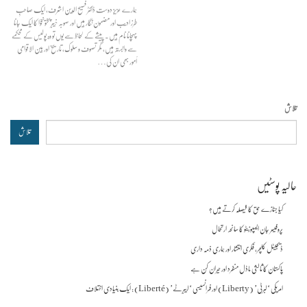
ہمارے عزیز دوست ڈاکٹر فصیح الدین اشرف، ایک صاحبِ
طرز ادیب اور مضمون نگار ہیں اور صوبہ خیبرپختونخوا کا ایک جانا
پہچانا نام ہیں۔ پیشے کے لحاظ سے یوں تو وہ پولیس کے محکمے
سے وابستہ ہیں، مگر تصوف و سلوک، تاریخ اور بین الاقوامی
اُمور بھی ان کی…
تلاش
تلاش
حالیہ پوسٹیں
کیا جنازے حق کا فیصلہ کرتے ہیں؟
پروفیسر جان ایسپوزیٹو کا سانحہ ارتحال
ڈیجیٹل کلچر، فکری انتشار اور ہماری ذمہ داری
پاکستان کا ثالثی ماڈل منفرد اور حیران کن ہے
امریکی ‘لبرٹی’ (Liberty) اور فرانسیسی ‘لیبرٹے’ (Liberté) : ایک بنیادی اختلاف