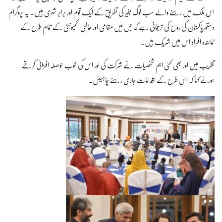
اس ملک میں رہنے والے سب لوگ بغیر کی تفریق کے ایک قوم اور برابر شہری ہیں۔ یہ پروگرام
دستورپاکستان کی روح کی ترجمانی ہے کہ جس میں مقامی اور عالمی کمیونٹی کے تمام طرح کے
نمائندہ افراد اس میں شریک ہیں۔
تقریب میں اور بھی کئی اہم شخصیات نے شرکت کی اور اس کی خوب حوصلہ افزائی کرتے
ہوئے کہا کہ اس طرح کے اقدامات جاری رہنے چاہیئں۔