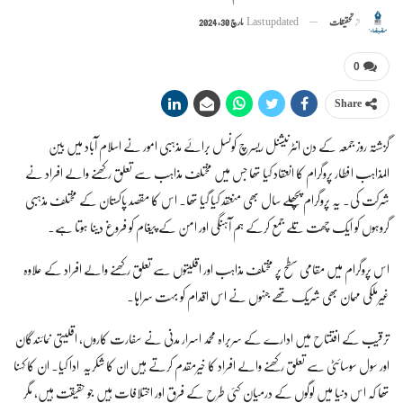
از
تحقیقات
Last updated
مارچ 30, 2024
0
Share
گزشتہ روز جمعہ کے دن انٹرنیشنل ریسرچ کونسل برائے مذہبی امور نے اسلام آباد میں بین
المذاہب افطار پروگرام کا انعقاد کیا تھا جس میں مختلف مذاہب سے تعلق رکھنے والے افراد نے
شرکت کی۔ یہ پروگرام پچھلے سال بھی منعقد کیا گیا تھا۔ اس کا مقصد پاکستان کے مختلف مذہبی
گروہوں کو ایک چھت تلے جمع کرکے ہم آہنگی اور امن کے پیغام کو فروغ دینا ہوتا ہے۔
اس پروگرام میں مقامی سطح پر مختلف مذاہب اور اقلیتوں سے تعلق رکھنے والے افراد کے علاوہ
غیرملکی مہمان بھی شریک تھے جنہوں نے اس اقدام کو بہت سراہا۔
ترقیب کے افتتاح میں ادارے کے سربراہ محمد اسرار مدنی نے سفارت کاروں، اقلیتی نمائندگان
اور سول سوسائٹی سے تعلق رکھنے والے افراد کا خیرمقدم کرتے ہیں ان کا شکریہ ادا کیا۔ ان کا کہنا
تھا کہ اس دنیا میں لوگوں کے درمیان کئی طرح کے فرق اور اختلافات ہیں جو حقیقت ہیں، مگر