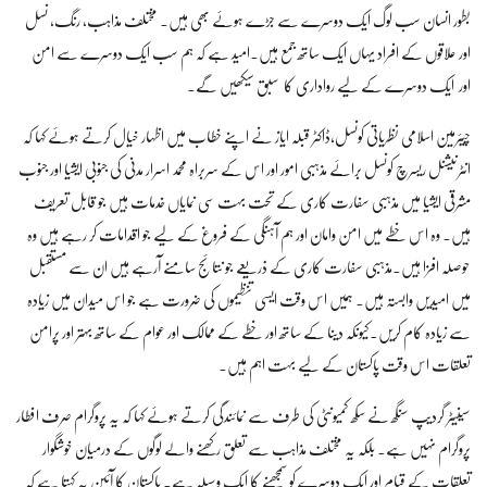
بطور انسان سب لوگ ایک دوسرے سے جڑے ہوئے بھی ہیں۔ مختلف مذاہب، رنگ، نسل
اور علاقوں کے افراد یہاں ایک ساتھ جمع ہیں۔امید ہے کہ ہم سب ایک دوسرے سے امن
اور ایک دوسرے کے لیے رواداری کا سبق سیکھیں گے۔
چیئرمین اسلامی نظریاتی کونسل،ڈاکٹر قبلہ ایاز نے اپنے خطاب میں اظہار خیال کرتے ہوئے کہا کہ
انٹرنیشنل ریسرچ کونسل برائے مذہبی امور اور اس کے سربراہ محمد اسرار مدنی کی جنوبی ایشیا اور جنوب
مشرقی ایشیا میں مذہبی سفارت کاری کے تحت بہت سی نمایاں خدمات ہیں جو قابل تعریف
ہیں۔ وہ اس خطے میں امن وامان اور ہم آہنگی کے فروغ کے لیے جو اقدامات کر رہے ہیں وہ
حوصلہ افزا ہیں۔مذہبی سفارت کاری کے ذریعے جو نتائج سامنے آرہے ہیں ان سے مستقبل
میں امیدیں وابستہ ہیں۔ ہمیں اس وقت ایسی تنظیموں کی ضرورت ہے جو اس میدان میں زیادہ
سے زیادہ کام کریں۔کیونکہ دینا کے ساتھ اور خطے کے ممالک اور عوام کے ساتھ بہتر اور پرامن
تعلقات اس وقت پاکستان کے لیے بہت اہم ہیں۔
سینیٹر گردیپ سنگھ نے سکھ کمیونٹی کی طرف سے نمائندگی کرتے ہوئے کہا کہ یہ پروگرام صرف افطار
پروگرام نہیں ہے۔ بلکہ یہ مختلف مذاہب سے تعلق رکھنے والے لوگوں کے درمیان خوشگوار
تعلقات کے قیام اور ایک دوسرے کو سمجھنے کا ایک وسیلہ ہے۔ پاکستان کا آئین یہ کہتا ہے کہ