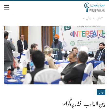
صفحۂ اوّل
رپورٹس
رپورٹس
بین المذاہب افطار پروگرام