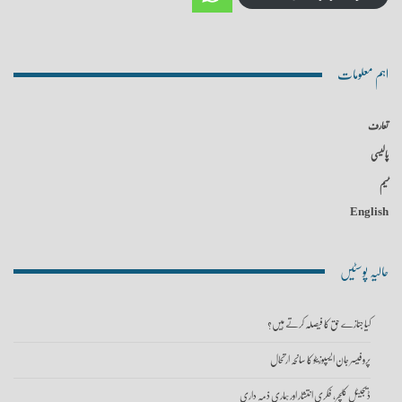
اہم معلومات
تعارف
پالیسی
ٹیم
English
حالیہ پوسٹیں
کیا جنازے حق کا فیصلہ کرتے ہیں؟
پروفیسر جان ایسپوزیٹو کا سانحہ ارتحال
ڈیجیٹل کلچر، فکری انتشار اور ہماری ذمہ داری