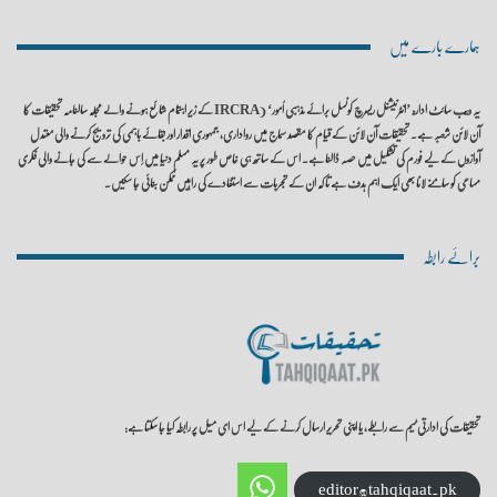
ہمارے بارے میں
یہ ویب سائٹ ادارہ ’انٹرنیشنل ریسرچ کونسل برائے مذہبی اُمور‘ (IRCRA کے زیر اہتمام شائع ہونے والے مجلہ سالنامہ تحقیقات کا
آن لائن شعبہ ہے۔ تحقیقات آن لائن کے قیام کا مقصد سماج میں رواداری، جمہوری اقدار اور بقائے باہمی کی ترویج کرنے والی معتدل
آوازوں کے لیے فورم کی تشکیل میں حصہ ڈالنا ہے۔ اس کے ساتھ ہی خاص طور پر یہ مسلم دنیا میں اِس حوالے سے کی جانے والی فکری
مساعی کو سامنے لانا بھی ایک اہم ہدف ہے تا کہ ان کے تجربات سے استفادے کی راہیں ممکن بنائی جا سکیں۔
برائے رابطہ
تحقیقات کی ادارتی ٹیم سے رابطے، یا اپنی تحریر ارسال کرنے کے لیے اس ای میل پر رابطہ کیا جا سکتا ہے:
editor@tahqiqaat.pk