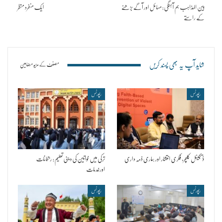
بین المذاہب ہم آہنگی: مسائل اور آگے بڑھنے
ایک منفرد منظر
کے راستے
شاید آپ یہ بھی پسند کریں
مصنف کے مزید مضامین
رپورٹس
رپورٹس
ڈیجیٹل کلچر، فکری انتشار اور ہماری ذمہ داری
ترکی میں خواتین کی دینی تعلیم: رجحانات
اورخدمات
رپورٹس
رپورٹس