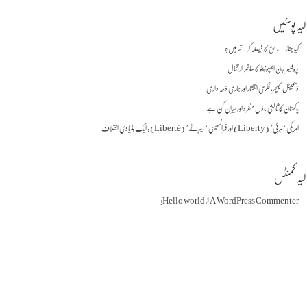
لیہ پوسٹیں
کیا جنازے حق کا فیصلہ کرتے ہیں؟
پروفیسر جان ایسپوزیٹو کا سانحہ ارتحال
ڈیجیٹل کلچر، فکری انتشار اور ہماری ذمہ داری
پاکستان کا ثالثی ماڈل منفرد اور حیران کن ہے
امریکی ‘لبرٹی’ (Liberty) اور فرانسیسی ‘لیبرٹے’ (Liberté) : ایک بنیادی اختلاف
لیہ کمنٹس
A WordPress Commenter
از
Hello world!