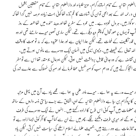
علوم حقا نیہ کے تمام اساتذہ کرام، عزیز طلباء اور دارالعلوم حقا نیہ کے تمام متعلقین بشمول
 اللہ کے بعد ابھی تو ان کی شہادت کا غم تازہ تھا کوئی بہت زیادہ عرصہ نہیں گزرا تھا کہ
 گوار ہیں، ہر دل غمزدہ ہے۔ میں عمرہ کے سفر پر تھا اور مدینہ منورہ میں تھا جمعہ کے روز
ناً آپ تو یہاں پر صورتحال کو چشم دید دیکھ رہے تھے، لیکن ساری تصویر میرے سامنے تھی اور وہ
قدر تکلیف کے لمحات تھے، لیکن ہمارا ایمان ہے اور ہمارا عقیدہ ہے کہ نہ تو موت کا وقت
لہ تعالی کے فیصلے ہیں، دنیوی زندگی میں انسان ایک دوسرے سے مانوس ہوتے ہیں،
قاضہ ہے کہ وہ جدائی قابل برداشت نہیں ہوتی، لیکن بہرحال جو مقدر تھا اس سے تو مفر
لتجا کرتے ہیں کہ وہ ہم سب کو صبر جمیل عطا فرمائے اور صبر کی ٹھنڈک سے ہمارے اندر کی
ھر اور میرے مدرسے پہ ہوا ہے۔ میرے مادر علمی پہ ہوا ہے، مجھے یاد ہے آج میں پہلی مرتبہ
کا پروگرام بن رہا ہے دارالعلوم حقا نیہ کے اوپر، اتفاق سے بڑے ریاستی ذمہ داروں کے ساتھ
چھ معلومات ہیں آپ کوئی اس طرح کا ارادہ رکھتے ہیں۔ انہوں نے ایک دوسرے کی طرف
وش ہو گئے اور میری طرف دیکھنے لگے، پھر میں نے ان سے کہا آپ کا اگر کوئی ایسا ارادہ ہے تو
 کے تنازعات سے دور رہتے ہیں، جمعیت علمائے اسلام اسلحے کی سیاست نہیں کرتی، لیکن یاد