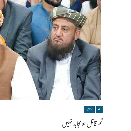
کالم
مضامین
تم قاتل ہو مجاہد نہیں