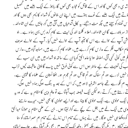
د بھی کہوں گا اور اس کے قاتل کو مجا ہد بھی کہوں گا، باجوڑ کے ایک جلسے میں تحصیل
ھاتے ہیں ایک جلسے کے نوے جنازے، میں اپنے ان جوانوں کو شہداء کا نام بھی دوں گا اور
اس تضاد کو سینے میں جگہ مت دیجئے، یہ کالی آندھیاں ہیں آتی ہیں گزر جائیں گے ان شاءاللہ۔
سر بلند رہے گا ان شاءاللہ، اعلاء کلمتہ اللہ کی نیت سے کام کرو، بس یہی جہا د ہے۔ جو
جو مشن آپ کے حوالے ہے اس کا نتیجہ آپ کے حوالے نہیں کیا۔ آپ کے حوالے صرف
تمام مکاتب فکر کے مدارس کام کر رہے ہیں، علماء کام کر رہے ہیں، مساجد آباد ہیں، مدارس
میں کوئی کمی آئی، اضافہ ہوا یا حامد الحق کو یا ان کے ساتھ جو شہداء ہیں میں ان سب کے
یں سب کی تعزیت کے لیے حاضر ہوں اس سے کوئی فرق نہیں پڑے گا اپنی عاقبت کیوں خراب
 د نہیں لڑ رہے ہو، تم سفاک ہو، تم قا تل ہو، تم مجرم ہو۔ افغا نستان کے علماء کا فتویٰ ہے،
م لکھ رہے تھے جامعہ اشرفیہ لاہور میں، کہ اس کے بعد یہ جنگ ہوگی جہا د نہیں ہوگی،
 رہتے ہیں، کرتے رہو لیکن ایک فیصلہ جب آجاتا ہے تو عالم دین کا مقام یہ ہے کہ وہ یہ
ی ایک مولوی ہے، ایک مولوی کا بیٹا ہے اور ایسے مولوی کا بھی نہیں، میرے سامنے
 مولوی میں ایک لمحے میں بغل کے نیچے سے گزار لیتا ہوں۔ جن کے علمی مقام پر مولانا عبدالحق
کو دیکھا ہی نہیں ہوگا۔ میں نے یہاں کے تمام اس زمانے کے تمام ہم عصر اساتذہ کو سنا
ابوں میں مکرر آتا ہے، بلکہ بعض دفعہ ایک کتاب میں بھی مکرر آجاتا ہے۔ ہمارے اساتذہ