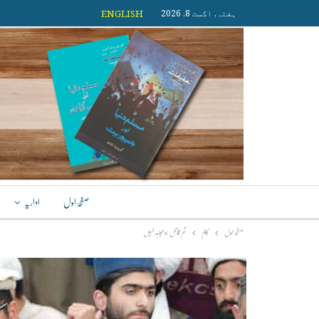
ہفتہ, اگست 8, 2026
ENGLISH
صفحۂ اول
اداریہ
صفحۂ اوّل
کالم
تم قاتل ہو مجاہد نہیں