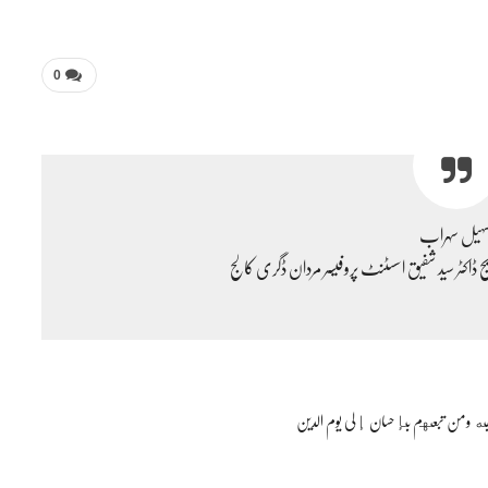
0
ہیل سہراب
یج ڈاکٹر سید شفیق اسسٹنٹ پروفیسر مردان ڈگری کالج
 وصحبه ومن تبعهم بإحسان إلی یوم الدین