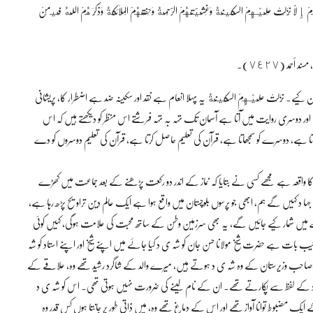
إِلَّا نَزَلَتْ عَلَيْهِمْ السَّکِينَةُ وَغَشِيَتْهُمْ الرَّحْمَةُ وَحَفَّتْهُمْ الْمَلَائِکَةُ وَذَکَرَهُمْ اللَّهُ فِيمَنْ
ے۔ نَزَلَتْ عَلَيْهِمْ السَّکِينَةُ یہ پہلا انعام ہے نقد اور سکینہ ضد ہے اضطرار کا، پریشانی
ور دوسری روایت میں آتا ہے آسمان تک تہہ بہ تہہ فرشتے اس منظر کو دیکھتے ہیں کہ اس
پڑتا ہے، دوسرے کو سمجھاتا ہے، قرآن کی تعلیم حاصل کرتا ہے، قرآن کی تعلیم دوسروں کو دے
 دن کا واقعہ ہے مجھے کسی نے بتایا کہ نماز کے اندر دو رکعت پڑھنے کے بعد جماعت میں کھڑے
ی جہا د کہیں گے ہم، ابھی جو پرسوں بلوچستان میں واقع ہوا ہے ایک عالم دین تراویح پڑھ رہا ہے،
مرے میں شمار کیے جائیں گے، یہ بھی سرزمین وطن کے ساتھ محبت کی علامت ہوگی، کہیں کوئی
 بات ہے حضرت شیخ مولانا حسن جان کو شہ ی د کیا جائے میں اپنے شیخ اور اپنے استاد کو شہ
 نور محمد صاحب وزیرستان کے وہ شہ ی د ہوتے ہیں، میرے والد کے شاگرد رشید تھے وہ، علاقے کے
اد کے لفظ سے پکارتے تھے۔ ان کے نام لینے کی ضرورت نہیں ہوتی تھی۔ اس کو شہ ی د
کے ایک مضبوط توانا آواز تھے اور اس کے دماغ تھے وہ، میں ذاتی طور پر جانتا ہوں کس قدر وہ