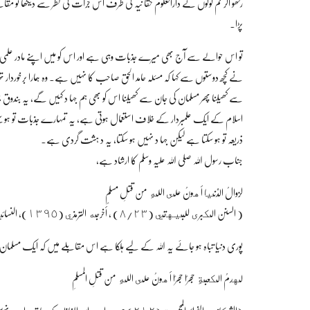
رکھو اگر تم لوگوں نے دارالعلوم حقا نیہ کی طرف اس جرآت کی نظر سے دیکھا تو مقا
پڑا۔
تو اس حوالے سے آج بھی میرے جذبات وہی ہے اور اس کو میں اپنے مادر علمی اپن
نے کچھ دوستوں سے کہا کہ مسئلہ حامد الحق صاحب کا نہیں ہے۔ وہ ہمارا برخوردار 
سے کھیلنا پھر مسلمان کی جان سے کھیلنا اس کو بھی ہم جہا د کہیں گے، یہ بندو
اسلام کے ایک علمبردار کے خلاف استعمال ہوتی ہے، یہ تمہارے جذبات تو ہو س
ذریعہ تو ہو سکتا ہے لیکن جہا د نہیں ہو سکتا، یہ د ہشت گردی ہے۔
جناب رسول اللہ صلی اللہ علیہ وسلم کا ارشاد ہے،
لزوالُ الدُّنيا أهونُ على اللهِ من قتلِ مسلمٍ
( السنن الكبرى للبيهقي (٨/٢٣) ، أخرجه الترمذي (١٣٩٥)، النسائي (٣٩٨٧)
پوری دنیا تباہ ہو جائے یہ اللہ کے لیے ہلکا ہے اس مقابلے میں کہ ایک مسل
لهدمُ الكعبةِ حجرًا حجرًا أهونُ على اللهِ من قتلِ المسلمِ