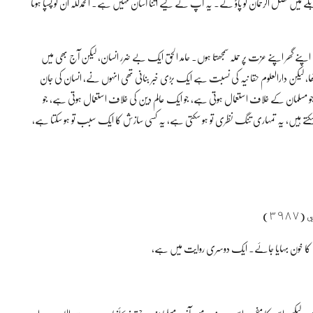
بلے میں فضل الرحمان کو پاؤ گے۔ یہ آپ کے لیے اتنا آسان نہیں ہے۔ الحمدللہ ان کو پسپا ہونا
ے گھر اپنے عزت پر حملہ سمجھتا ہوں۔ حامد الحق ایک بے ضرر انسان، لیکن آج بھی میں
تھا، لیکن دارالعلوم حقا نیہ کی نسبت ہے ایک بڑی خبر بنانی تھی انہوں نے، انسان کی جان
ق جو مسلمان کے خلاف استعمال ہوتی ہے، جو ایک عالم دین کی خلاف استعمال ہوتی ہے، جو
کتے ہیں، یہ تمہاری تنگ نظری تو ہو سکتی ہے، یہ کسی سازش کا ایک سبب تو ہو سکتا ہے،
مان کا خون بہایا جائے۔ ایک دوسری روایت میں ہے،