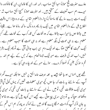
ہمارے حضرت شیخ مولانا عبدالحق صاحب رحمہ اللہ، ان کا خاندان، ان کا خانوادہ، دارال
میرے، ہم سب تعزیت کے مستحق ہیں۔ اور حضرت مولانا سمیع الحق صاحب شہ ی د رحمہ
ایک بہت بڑے سانحے کا سامنا کرنا پڑا، دارالعلوم حقا نیہ کے در و دیوار اس وقت سو
اطلاع ملی کے دارالعلوم حقا نیہ میں ایک بار پھر درد ناک سانحہ رونما ہوا ہے۔ یقی
میں جانتا ہوں یا میرا رب جانتا ہے کہ وہ لمحات کس قدر کرب کے لمحات تھے، کس 
معلوم ہے نہ ہی موت کی جگہ معلوم ہے اور نہ ہی موت کا سبب معلوم ہے۔ ال
ایک محبت کا تعلق ہوتا ہے اور ایک دم سی جب جدائی آتی ہے تو پھر ایک بشری ت
نہیں، اب اللہ کی طرف سے صبر ایک ایسا انعام ہے کہ جس کے لیے ہم اللہ سے ا
غم و سوز کی جلن کو ٹھنڈا کر دے۔ سوائے صبر کے اور چارہ ہی کیا ہے۔
مجھے یوں احساس ہو رہا تھا جیسے یہ حملہ صرف حامد الحق پر نہیں ہوا بلکہ میرے گ
آپ کے سامنے یہ بات کہہ رہا ہوں، کچھ میری معلومات تھیں کہ یہاں کوئی آپریشن 
میری ایک ملاقات تھی، تو میں نے ان کے سامنے یہ بات کہی تھی کہ میری ک
دیکھا اور سوچا کہ یہ تو بڑی سری چیز ہوتی ہے کیسے اس کو پتہ چل گیا ہے، وہ خام
یہ جان لو کہ آپ کو بہت مہنگا پڑے گا اور میں نے کہا کہ ہر چند کہ ہم اس قسم