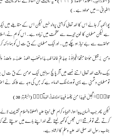
(الشوكاني، الفوائد المجموعة (٢١٢) • یہ روایت ان ا
الطبرانی – میں موجود ہے۔)
پورا کعبہ گر جائے اس کا اللہ تعالی کو اتنی پرواہ نہیں لیکن اس کے مقابلے میں
ہے لیکن مسلمان کا خون تیرے سے عظمت میں زیادہ ہے۔ اس کو ہم نے، اسلام کے ن
مواخذے سے بے نیاز ہو چکے ہیں۔ اور ایک مسلمان کے ق ت ل کو جہا د کہہ کر سم
وَمَن يَقْتُلْ مُؤْمِنًا مُّتَعَمِّدًا فَجَزَاؤُهُ جَهَنَّمُ خَالِدًا فِيهَا وَغَضِبَ اللَّهُ عَلَيْهِ وَلَعَنَهُ وَأَ
بیک وقت اللہ تعالی اتنے غصے میں آکر پانچ سزائیں ایک مومن کے ق ت ل پر سناتا
تو مسلمان دشمنی ہے یہی تو وہ یسفک الدماء ہے کہ جس کی وجہ سے ملائکہ نے اعت
قَالُوْۤا اَتَجْعَلُ فِیْهَا مَنْ یُّفْسِدُ فِیْهَا وَ یَسْفِكُ الدِّمَآءَۚ (البقرۃ: 30)
لیکن پھر جب انسان پیدا ہوا، انبیاء کرام علی نبینا علیہ الصلوۃ والسلام تشریف لائے،
کرتے تھے تو فرشتے اس مجلس کو گھیر لیتے تھے اور اپنے بارے میں سوچتے تھے کہ
جناب رسول اللہ صلی اللہ علیہ وسلم کا ارشاد ہے،