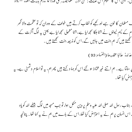
لفاظ کے ساتھ روایت نہیں، لیکن اس کا مفہوم اس حدیث : من آذى مسلما بغير حق فكأنما هدم بيت الله – رواہ
 ایک مسلمان کا خون بہے اور کعبے کو خطاب کرتے ہیں طواف کے دوران کہ تو عظمت والا گھر
ام لیواؤں نے اتنا ہلکا سمجھ لیا ہے، اتنا معمولی سمجھ لیا ہے یعنی یہ لوگ آخرت کے
جھتے ہیں کہ ہم جنت میں جائیں گے، اس کو ذریعہ جنت سمجھتے ہیں۔
عَدَّ لَهُ عَذَابًا عَظِيمًا (النساء: 93)
 ہے۔ ہم اتنے غیر محتاط ہو گئے اس کو جہا د کہتے ہیں پھر ہم، یہ تو اسلام دشمنی ہے، یہ
راض کیا تھا۔
 جناب رسول اللہ صلی اللہ علیہ وسلم پر دین مکمل ہوا، تو جب مسجد میں لوگ بیٹھے اللہ کو یاد
 اس انسان پر ہم نے یہ اعتراض کیا تھا، اس کے بارے میں ہم نے یہ کہا تھا۔ چنانچہ