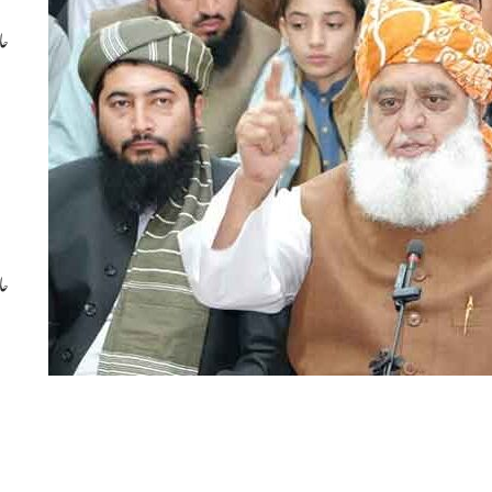
حا
حا