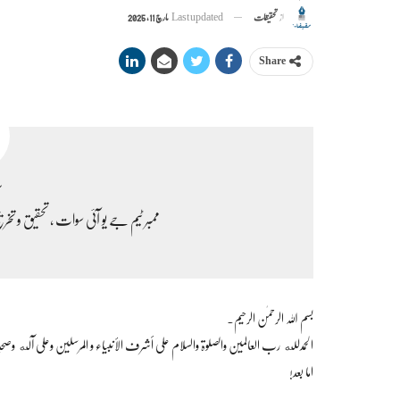
از
تحقیقات
Last updated
مارچ 11, 2025
Share
س
ممبر ٹیم جے یو آئی سوات ، تحقیق و تخر
بسم اللہ الرحمٰن الرحیم۔
الحمدلله رب العالمین والصلوۃ والسلام علی أشرف الأنبیاء و المرسلین وعلی آله
اما بعد!