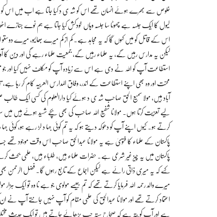
خلوص سے بھرے ہوئے انسان تھے اس کو شہ ی د کیا جاتا ہے اب میں اس کو شہ ی 
لیول کا ایک جلسہ ہے چھوٹا سا جلسہ وہاں خودکش کیا جاتا ہے ہم نوے جنازے اٹ
اس کے قاتل کو میں کہوں گا کہ یہ مجاہد ہے۔ کم از کم میرے بھائیو، میرے دوستو 
لیکن یہ مدارس رہیں گے، یہ علماء رہیں گے، جمعیت علماء رہے گی اور دین کا آواز 
استطاعت آپ کو اللہ نے دی ہے اس سے زیادہ آپ کو مکلف نہیں کیا اور 
محنت اور وہ بھی اپنے استطاعت کے اندر، وفاق المدارس العربیہ کام کر رہا ہے، 
آباد ہیں، مولا سمیع الحق صاحب شہ ی د ہوئے کیا دارالعلوم کی کسی ایک طالب علم 
لیے تعزیت کرتا ہوں۔ مولانا شفیع اللہ صاحب کی بھی بچے شہید ہوئے ہیں م
کرتے ہو۔ کیوں اپنے آپ کو دھوکہ دیتے ہو کہ یہ تم کوئی جہا د لڑ رہے ہو، کوئی جہا
پاکستان کے علماء کا فتویٰ ہے یہ مولانا عبدالحق صاحب اس وقت موجود تھے جب ہ
پاکستان میں یہ چیز غیر شرعی ہے۔ حضرات علماء ہیں، طلباء ہیں، علمی بحث کرتے
کہے کہ یہ میری ذاتی رائے ہے لیکن اجماع کے تابع رہوں گا۔ فضل الرحمن بھ
میرے والد رحمہ اللہ فرمایا کرتے تھے کہ تم جیسے مولوی جو ہے نا وہ تو ایک ہزار
اعتماد کرتے تھے اور مولانا عبدالحق کی علمی مقام کو آپ نہیں جانتے آپ نے ان 
ہے اور آپ کو پتہ ہے کہ صحاح ستہ جب پڑھائے جاتے ہیں تو ایک حدیث مختلف کت