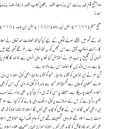
وَمَا اجْتَمَعَ قَوْمٌ فِي بَيْتٍ مِنْ بُيُوتِ اللَّهِ يَتْلُونَ کِتَابَ اللَّهِ وَيَتَدَارَسُونَهُ بَيْنَهُمْ 
عِنْدَهُ
صحیح مسلم (٢٦٩٩)، سنن أبي داود (١٤٥٥) سنن ابن ماجه (٢٢٥)، مسند أحمد (٧٤٢٧)۔
اللہ کے گھر میں بیٹھے ہوئے لوگوں کے لیے کیا کیا نقد انعامات اللہ تعالی نے اعلان کی
کا، رحمت ڈھانپ لیتی ہے اس مجلس کو، یہ نقد انعام ہے۔ فرشتے گھیر لیتے ہیں ا
انسان کی تخلیق پر جب ہم نے اعتراض کیا تھا یہ وہی انسان ہے جو اللہ کا کلام 
رہا ہے، درس و تدریس کا معاملہ اس سے وابستہ ہے۔
آج ہم نے ان اداروں کو نشانہ بنا دیا۔ مسجد کو نشانہ بنا دیا، ابھی کوئی ہفتہ دس
ہوئے مسلمان کو وہاں سے گھسیٹا اور مسجد سے باہر لا کر گولی مار دی گئی، اس کو بھ
اٹھارہ رکعت پڑھ چکا ہے، مصلے پہ اس کو شہ ی د کر دیا گیا یہ بھی جہا د کے ز
ضمیر رہ گیا ہے کہ جس کے دروازے پر کوئی دستک دی جائے کہ کر کیا رہے ہو، عجیب
ی د بھی کہوں گا اور اس کے قاتل کو مجا ہد بھی کہوں گا، استاد الاساتذہ مولانا
بہت بڑے استاد تھے اور وہی شخصیت تھے جس کو عام لوگ اپنے الفاظ میں است
بھی کہوں اور پھر قاتل کو مجا ہد بھی کہوں، مولانا معراج الدین جمعیت علماء اسلام 