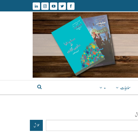
سماجیات
=
اش
تلاش