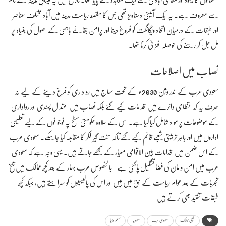
مسلمانوں کا یہود اور مقامی آبادی سے ایک معاہدہ طے پایا تھا۔ تاریخ میں یہ میثاقِ مدینہ کے نام
سے معروف ہے۔ یہ ایک آئینی دستاویز تھی جس کا مقصد ریاست مدینہ میں آباد مختلف عناصر
اور طبقات کے درمیان اتحاد ویگانگت کو فروغ دینا اور پُرامن بقائے باہمی کے اصول کی بنیاد پر
مل جل کر رہنے کی حوصلہ افزائی کرنا تھا۔
نصاب میں اصلاحات
سعودی عرب کے اندر وژن 2030ء کے تحت سماج میں رواداری کو فرغ دینے کے لیے نہ
صرف یہ کہ انتظامی دائرے میں اقدامات کیے گئے بلکہ نصاب میں اعتدال پسندی اور رواداری
کے موضوعات پر مواد شامل کیا گیا ہے۔ اس کے علاوہ حکومتی سطح پہ نوجوانوں کے لیے تعلیمی
اداروں میں اور باہر تربیتی شعبے قائم کیے گئے تاکہ سخت گیر فکر کا مقابلہ کیا جاسکے۔ سعودی عرب
کے اس ضمن میں اقدامات بین الاقوامی معیار کے سمجھے جاتے ہیں۔ یہی وجہ ہے کہ سعودی
عرب میں امن وامان کی فضا تشکیل پاگئی ہے۔ بالخصوص عرب بہار کے بعد کچھ ممالک میں تلخ
تجربات کے بعد عوام ریاست کے حق میں ہیں اور اس کی پالیسیوں کو سراہتے ہیں، جبکہ کچھ
طبقات تنقید بھی کرتے ہیں۔
خلیجی ممالک
سعودی عرب
سعودیہ
مسلم دنیا