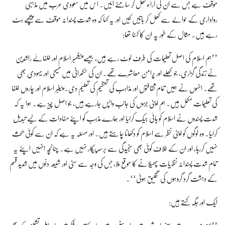
موقف ہے جس سے ان کی آراء کھل کر سامنے آئیں۔ اس میں سعودی عرب میں مذہبی
رواداری کے حوالے سے کھل کر باتیں کیں اور یہ کہا کہ وہ شدت پسندانہ موقف سے پیچھے ہٹ
رہے ہیں۔ مثال کے طور پہ ان کا کہنا تھا:
’’ہم اسلام کی اصل تعلیمات کی طرف لوٹ رہے ہیں، جیسے پیغمبر اسلام اور خلفائے راشدین
نے زندگی گزاری، جو کُھلے اور پُرامن معاشرے تھے۔ ان کی حکمرانی میں مسیحی اور یہودی بھی
تھے۔ انہوں نے ہمیں تمام ثقافتوں اور مذاہب کی تعظیم کی تعلیم دی۔ پیغبر اسلام اور چاروں خلفا
کی تعلیمات مکمل ہیں۔ ہم اپنی جڑوں کی جانب واپس جارہے ہیں، جو اصل چیز ہے۔ ہوا یہ کہ
شدت پسندوں نے اسلام کو ہائی جیک کرلیا اور ہمارے مذہب کو اپنے مفادات کے لیے تبدیل
کرلیا۔ وہ لوگوں کو اپنی نظر سے اسلام کو دکھانا چاہتے ہیں۔ اور مسئلہ یہ ہے کہ ان سے کوئی بحث
نہیں کررہا، اور ان کے خلاف کوئی بھی سنجیدگی سے برسرپیکار نہیں ہے۔ چنانچہ انہیں اپنے یہ
تمام شدت پسندانہ نظریات پھیلانے کا موقع ملا، جس کی وجہ سے سنی اور شیعہ دنوں میں شدید قسم
کے دہشت گرد گروہوں کی تخلیق ہوئی‘‘۔
ایک اور جگہ کہتے ہیں: