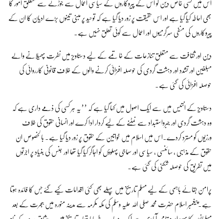
اس میں کسی خاص دین کو اس کے پیروکاروں کے سیاسی اعمال سے جوڑنے سے متعلق امور کا
بھی احاطہ کیا گیا ہے اور اس حقیقت پر زور دیا گیا ہے کہ توحید پر مبنی تینوں بڑے ادیان کا ان کے
پیروکاروں کی منفی سرگرمیوں اور اعمال سے کوئی تعلق نہیں ہے۔
دین اور ثقافت سے متعلق تنازعات کے خاتمے کے لیے دستاویز میں نفرت پھیلانے والے
مبلغین اور تشدد اور دہشت گردی کی حوصلہ افزائی کرنے والوں کے خلاف قانونی کارروائی کی
حوصلہ افزائی کی گئی ہے۔
دستاویز کے انتیس میں سے ایک اصول میں کہا گیا ہے کہ ’’یہ ہر کسی کی ذمے داری ہے کہ
وہ دہشت گردی اور جبرواستبداد سے نمٹنے کے لیے کردار ادا کرے اور انسانی حقوق کی خلاف
ورزیوں کو مسترد کردے۔اس میں اسلام میں خواتین کے حقوق پر زور دیا گیا ہے۔ بالخصوص ان
حقوق کے مذہبی ، سائنسی ، سیاسی اور سماجی پہلوؤں کو اجاگر کیا گیا تھا اور جنس کی بنیاد پر اجرتوں
میں تفریق کی حوصلہ شکنی کی گئی ہے۔
پرامن بقائے باہمی کے لیے مسلم تاریخ میں پہلے بھی کئی اقدامات کیے گئے جس کا فائدہ ہوتا
ہے۔پیغمبر اسلام حضرت محمد صلی اللہ علیہ وسلم کی مکہ مکرمہ سے مدینہ منورہ میں ہجرت کے بعد