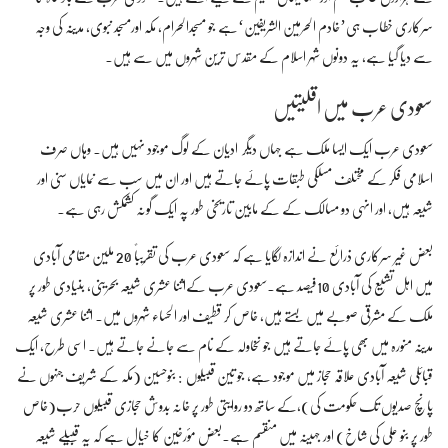
سرکاری خطاب ہی’خادم الحرمین الشریفین‘ہے جو مسجدالحرام، مکہ اورمسجد نبوی، مدینہ کی وجہ
سے دیا گیا ہے، یہ دونوں شہر اسلام کے مقدس ترین شہروں میں سے ہیں۔
سعودی عرب میں اقلیتیں
سعودی عرب ایک ایسا ملک ہے جہاں دیگر ادیان کے لوگ موجود نہیں ہیں۔ وہاں صرف
اسلامی فکر کے مختلف مسلکی طبقات پائے جاتے ہیں اور ان میں سب سے نمایاں سنی اور
شیعہ ہیں، اور انہی دو مسالک کے کے مابین تاریخی طور پہ ایک گونہ کشمکش رہی ہے۔
بعض غیر سرکاری ذرائع نے اندازہ لگایا ہے کہ سعودی عرب کی تقریباً 20 ملین مقامی آبادی
میں اہل تشیع کی آبادی 10فیصد ہے۔سعودی عرب کےاثنا عشری شیعہ بحرینی، بنیادی طور پر
ملک کے مشرقی صوبے میں بستے ہیں، خاص کر قطیف اور الحساء شہروں میں۔ اثنا عشری شیعہ
مدینہ منورہ میں بھی پائے جاتے ہیں جو نخاولہ کے نام سے جانے جاتے ہیں۔ اسی طرح، ایک
قبائلی شیعہ آبادی علاقہ حجاز میں موجود ہے، جو تین قبیلوں : بنوحسین (مکہ کے شریف جنہوں نے
پانچ صدیوں تک حکومت کی)،کے ساتھ دو روایتی طور پر خانہ بدوش حجازی قبیلوں حرب(خاص
طور پر بنو علی کی شاخ) اور جہینہ میں منقسم ہے۔بعض مؤرخین کا خیال ہے کہ یہ قبیلے شیعہ