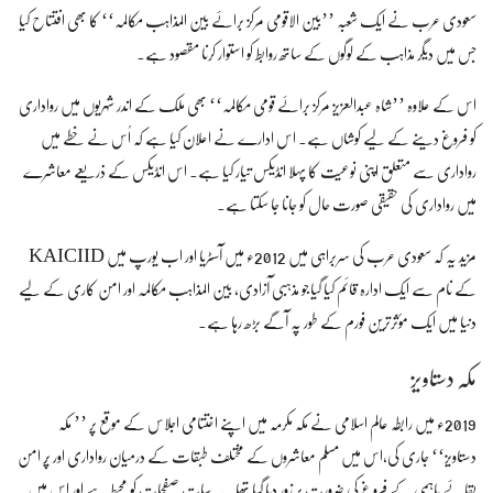
سعودی عرب نے ایک شعبہ ’’بین الاقومی مرکز برائے بین المذاہب مکالمہ‘‘ کا بھی افتتاح کیا
جس میں دیگر مذاہب کے لوگوں کے ساتھ روابط کو استوار کرنا مقصود ہے۔
اس کے علاوہ ’’شاہ عبدالعزیز مرکز برائے قومی مکالمہ‘‘ بھی ملک کے اندر شہریوں میں رواداری
کو فروغ دینے کے لیے کوشاں ہے۔ اس ادارے نے اعلان کیا ہے کہ اُس نے خطے میں
رواداری سے متعلق اپنی نوعیت کا پہلا انڈیکس تیار کیا ہے۔ اس انڈیکس کے ذریعے معاشرے
میں رواداری کی حقیقی صورت حال کو جانا جا سکتا ہے۔
مزید یہ کہ سعودی عرب کی سربراہی میں 2012ء میں آسٹریا اور اب یورپ میں KAICIID
کے نام سے ایک ادارہ قائم کیا گیاجو مذہبی آزادی، بین المذاہب مکالمہ اور امن کاری کے لیے
دنیا میں ایک مؤثرترین فورم کے طور پہ آگے بڑھ رہا ہے۔
مکہ دستاویز
2019ء میں رابطہ عالم اسلامی نے مکہ مکرمہ میں اپنے اختتامی اجلاس کے موقع پر ’’ مکہ
دستاویز‘‘ جاری کی،اس میں مسلم معاشروں کے مختلف طبقات کے درمیان رواداری اور پُر امن
بقائے باہمی کے فروغ کی ضرورت پر زور دیا گیا تھا۔ یہ سات صفحات کو محیط ہے اور اس میں