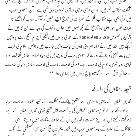
’’سعودی عرب میں سنی اور شیعہ ہیں، اور سنیوں میں چار مکاتب فکر ہیں، اور اہل تشیع کے بھی
مختلف مکاتب فکر ہیں، اور ان کو کئی مذہبی بورڈز کی نمائندگی دی گئی ہے۔ آج، سعودی عرب
میں کوئی بھی اپنے مکاتب فکر کے نظریات کی ترویج ایسے نہیں کرسکتا کہ مذہب کو دیکھنے کا
صرف نظریہ ہو۔ شاید ایسا تاریخ کے کچھ حصوں میں ہوا ان واقعات کی وجہ سے جن کا میں نے
ذکر کیا، بالخصوص 80، اور 90 اور 2000 کےابتدائی برسوں میں،لیکن آج ہم صحیح راستے پر واپس
آچکے ہیں جیسا میں نے کہا۔ ہم اپنی جڑوں کی جانب واپس جارہے ہیں، خالص اسلام کی طرف،
اس بات یقینی کو بناتے ہوئے کہ سعودی عرب کی روح، جس کی بنیاد اسلام، ہماری ثقافت خواہ
قبائلی ہو یا شہری، عوام کی خدمت ہے، قوم کی خدمت، مذہب کی خدمت، ساری دنیا کی خدمت،
اور معاشی ترقی ہے۔ اور گذشتہ پانچ برسوں میں ایسا ہی ہوا۔‘‘
شیعہ رہنماؤں کی رائے
محمد بن سلمان کے مذہبی رواداری سے متعلق بیانات کو مملکت کے شیعہ علماء نے بہت سراہا
ہے اور دیکھا جائے تو پہلے شاہی حکمرانوں کی بہ نسبت اہل تشیع شہری محمد بن سلمان کے لیے
نرم گوشہ رکھتے ہیں اور اپنے خطبات وغیرہ میں ان کے خلاف بیانات نہیں دیتے۔ دی
اٹلانٹک کے انٹرویو کے بعد سعودی عرب میں شیعہ عالم دین شیخ حسین علی المصطفی نے ایک