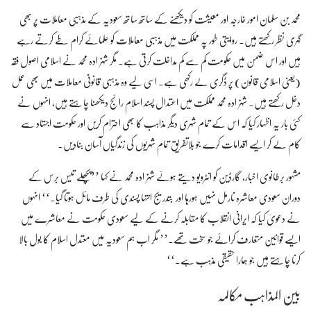
محمد بن سلمان امور خارجہ اور معیشت کو دیکھنے کے ساتھ ساتھ سعودیہ کے مذہبی معاملات پر بھی
گہری نظر رکھتے ہیں۔ روایتی طور پہ مملکت میں مذہبی معاملات کو علمائے کرام طے کرتے رہے
ہیں اور اس ضمن میں حکومت کم سے کم مداخلت کرتی ہے۔ مگر شہزادہ محمد نے اسلامی اصول فقہ
(یعنی اسلامی قانون) پر ڈگری لے رکھی ہے۔ اسی لیے وہ مذہبی قانونی معاملات میں بھی عمل
دخل رکھتے ہیں۔ شہزادہ محمد مملکت میں اعتدال پسند اسلام رائج دیکھنا چاہتے ہیں، انہوں نے
کئی بار یہ اظہار کیا کہ اس کے تمام شہری دیگر مذاہب کا بھی احترام کریں اور حکومت اجتہاد سے
کام لے کر ایسے اقدامات کرے جو بلاتفریق تمام شہریوں کی زندگیاں آسان بنادیں۔
مشہور برطانوی اخبار، گارڈین کو انٹرویو دیتے ہوئے شہزادہ محمد نے کہا ’’پچھلے تیس برس کے
دوران سعودی معاشرہ نارمل نہیں ہورہا اور بتدریج انتہا پسندی کی طرف مائل ہوتا گیا۔‘‘ انہوں
نے دعویٰ کیا کہ ایرانی انقلاب کا مقابلہ کرنے کے لیے سعودی حکومت نے معاشرے میں
ایسے قوانین متعارف کرائے جو سخت تھے۔’’ مگر اب ہم سعودیہ میں معتدل اسلام کا بول بالا
کرنا چاہتے ہیں جو ہمارا حقیقی مذہب ہے۔‘‘
بین المذاہب مکالمہ