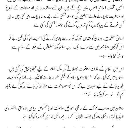
انتیس مختلف اسلامی اصول بیان کیے گئے ہیں۔ان کے ساتھ رواداری اور مساوات کے فروغ
اور منافرت پھیلانے والے مبلغین کی حوصلہ شکنی کے لیے رہ نماہدایات دی گئی ہیں ۔ نیز
کسی فرقے کے پیروکاروں کو کم تر خیال کرنے کی حوصلہ شکنی کی گئی ہے۔
ابتدائی صفحہ میں دستاویز کو مقدس شہر مکہ مکرمہ سے جاری کرنے کی اہمیت اجاگر کی گئی ہے کہ
اس کو کیوں دنیا بھر میں بسنے والے ایک ارب ساٹھ کروڑ مسلمانوں کے قبلہ کے مقام سے
جاری کیا جارہا ہے۔
اس میں اسلام کے خلاف منافرت پھیلانے کی روک تھام کے لیے تجاویز پیش کی گئی ہیں۔
دستاویز میں کہا گیا ہے کہ ’’اسلامو فوبیا اسلام کو حقیقی طور نہ جاننے کا نتیجہ ہے۔اسلام کو درست
طور پر جاننے کے لیے ضروری ہے کہ اس کا معروضیت سے مطالعہ کیا جائے اور کوئی بے بنیاد
حکم لگانے سے گریز کیا جائے ‘‘۔
دستاویز میں دوسرے ممالک کے داخلی امور میں مداخلت اور بالخصوص سیاسی بالادستی ، اقتصادی
لالچ یا فرقہ وار نظریات کی حوصلہ افزائی کے ذریعے دخل اندازی کو مسترد کیا گیا ہے۔