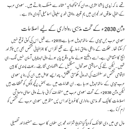
تھے نہ کہ زیدی یا اثنا عشری، وہ ان کو’نوکیسانیہ‘عقائد سے منسلک بتاتے ہیں۔ سعودی عرب
کے جنوبی علاقوں اور نجران میں یم قبیلہ روایتی طور پر سلیمانی اسماعیلی آبادی والا ہے۔
وژن 2030ء کے تحت مذہبی رواداری کے لیے اصلاحات
سعودی عرب جس تیزی کے ساتھ تبدیل ہو رہا ہے2015ء سے قبل اس کی کوئی توقع نہیں
کرسکتا تھا۔ مملکت کے داخلی روایتی ڈھانچے سے قطع نظر اس کا جغرافیائی تشخص بھی جس تأثر اور
امیج کا متقاضی ہے، اسے دیکھتے ہوئے حالیہ وقوع پذیر ہونے والی تبدیلیاں آسان نہیں لگ رہی
تھیں۔ لیکن خطے کی مسابقتی صورتحال، مستقبل کے اقتصادی تقاضے، رجعت پسندی کا بین
الاقوامی تشخص اور سلطنت کی اندرونی حکومتی کشمکش، چند ایسے عوامل ہیں جن کی بنا پر سعودی
عرب تیزی کے ساتھ تبدیل ہو رہا ہے۔ ان اقدامات میں سے بعض پرکچھ لوگوں کو تحفظات ہیں
لیکن وژن 2030ء کے تحت سعودی عرب میں متعارف کرائی جانے والی سماجی ومعاشی
اصلاحات کاایک محور مذہبی رواداری کا فروغ اور اس پس منظر میں سعودی عرب کے تشخص کو
نرم کرنا ہے۔
حال ہی میں دی اٹلانٹک کو دیا گیا انٹرویو شہزادہ محمد بن سلمان کا سب سے مضبوط اور تفصیلی