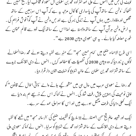
ٹویٹ کی جس میں انہوں نے ولی عہد شہزادہ محمد بن سلمان آل سعود کو مخاطب کیا۔ شیخ حسین نے
لکھا کہ "وطن کے ساتھ آپ کی پاسداری کا کمال مرتبہ یہ ہے کہ آپ اس سرزمین کے ساتھ
مخلص اور وفادار رہیں جہاں آپ نے زندگی بسر کی ہے اور جس وطن نے آپ کو آغوش فراہم کی۔
یہ ارضِ وطن ہر آن آپ کے ساتھ وابستہ ہے لہذا اس کے ساتھ ایک خود سے قائم عنوان کے
طور پر معاملہ کیا جائے۔ یہ ہی سعودی ویژن 2030 ہے”۔
اسی طرح الاحساء ضلع میں "امام حسین مسجد” کے منبر سے خطبہ دیتے ہوئے محمد رضا السلمانے
لوگوں پر زور دیا کہ وہ ویژن 2030 کی تفصیلات کا مطالعہ کریں۔ انہوں نے دی اٹلانٹک جریدے
کے ساتھ شہزادہ محمد بن سلمان کے حالیہ انٹرویو کو نہایت شان دار قرار دیا۔
محمد رضا نے سعودی عرب میں حال ہی میں منظور کیے جانے والے "ذاتی احوال کے قانون” کو
اپنی نوعیت کی بہترین پیش رفت شمار کی۔ انہوں نے کہا کہ اس کے ذریعے ہم بند دنیا سے
ایک کھلی دنیا کی طرف منتقل ہو رہے ہیں اور اس کا سہرا ولی عہد کے سر ہے۔
ایک اور شیعہ عالم شیخ حسن الصفار نے 11 مارچ کو قطیف ضلع کی "الرسالہ مسجد” میں جمعے کا خطبہ
دیتے ہوئے دی اٹلانٹک کے ساتھ شہزادہ محمد کے انٹرویو کو سراہا۔ انہوں نے کہا کہ سعودی ولی
عہد کے بیان کیے گئے مواقف نہ صرف ملک و قوم بلکہ پوری امت کے لیے باعث افتخار