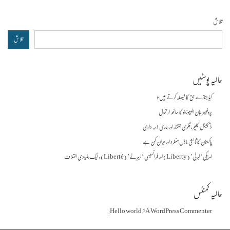
تلاش
تلاش
حالیہ پوسٹیں
کیا جنازے حق کا فیصلہ کرتے ہیں؟
پروفیسر جان ایسپوزیٹو کا سانحہ ارتحال
ڈیجیٹل کلچر، فکری انتشار اور ہماری ذمہ داری
پاکستان کا ثالثی ماڈل منفرد اور حیران کن ہے
امریکی ‘لبرٹی’ (Liberty) اور فرانسیسی ‘لیبرٹے’ (Liberté) : ایک بنیادی اختلاف
حالیہ کمنٹس
A WordPress Commenter
از
Hello world!