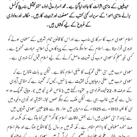
تبدیلیوں کے مذہبی اثرات کا جائزہ لیا گیا ہے۔محمد اسرار مدنی ادارہ ’انٹرنیشنل ریسرچ کونسل
برائے مذہبی امور‘ کے سربراہ، کئی کتب کے مصنف اور تربیت کار ہیں۔ مکالمہ اور رواداری
کے فروغ کے لیے کوشاں ہیں۔
اسلام سعودی عرب کا سرکاری مذہب ہے اور اس کا قانون تمام شہریوں کے مسلمان ہونے کو
ضروری قرار دیتا ہے۔اسلام کے سوا دیگر مذاہب کے پیروکاروں کی اعلانیہ عبادت ممنوع ہے۔
کسی غیر مسلم کو سعودی عرب کی شہریت حاصل کرنے کے لیے اسلام قبول کرنا ضروری ہے۔
سعودی عرب میں سنی سلفی تحریک کا حنبلی اسلام نافذ ہے۔ لیکن یہ بات متنازع ہے کہ
سعودی عرب میں سلفی/وہابیوں کی اکثریت ہے یا نہیں، کیوں کہ تخمینہ ہے کہ مقامی آبادی
کے صرف 22.9فیصدافراد ہی یہ عقیدہ رکھتے ہیں (خاص طور پر نجد میں)۔ وہابی تحریک دو سو
سال سے نجد میں غالب رہی ہے، لیکن ملک کے دیگر حصوں حجاز، الشرقیہ اور نجران وغیرہ میں
ان کا غلبہ 1913ء سے 1925ء کے درمیان میں ہوا۔ 15 سے 20 ملین سعودی شہریوں میں
سے زیادہ تر سنی مسلمان ہیں،اسے بعض اوقات "اسلام کا گھر” بھی کہا جاتا ہے، مکہ مکرمہ اور
مدینہ منورہ مسلمانوں کا بڑا اہم مقام ہے۔ مکہ شہر میں ہر سال حج کا اجتماع ہوتا ہے اور عالم اسلام
سے ہزاروں طالب علم اور علما یہاں تعلیم کے لیے آتے ہیں۔ سعودی عرب کے بادشاہ کا