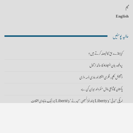
ٹیم
English
حالیہ پوسٹیں
کیا جنازے حق کا فیصلہ کرتے ہیں؟
پروفیسر جان ایسپوزیٹو کا سانحہ ارتحال
ڈیجیٹل کلچر، فکری انتشار اور ہماری ذمہ داری
پاکستان کا ثالثی ماڈل منفرد اور حیران کن ہے
امریکی ‘لبرٹی’ (Liberty) اور فرانسیسی ‘لیبرٹے’ (Liberté) : ایک بنیادی اختلاف
© 2023 - تحقیقات، جملہ حقوق محفوظ ہیں۔