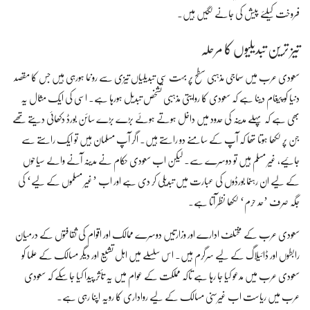
فروخت کیلئے پیش کی جانے لگیں ہیں۔
تیز ترین تبدیلیوں کا مرحلہ
سعودی عرب میں سماجی مذہبی سطح پر بہت سی تبدیلیاں تیزی سے رونما ہورہی ہیں جس کا مقصد
دنیا کو پیغام دینا ہے کہ سعودی کا روایتی مذہبی تشخص تبدیل ہورہا ہے۔ اسی کی ایک مثال یہ
بھی ہے کہ پہلے مدینہ کی حدود میں داخل ہوتے ہوئے بڑے بڑے سائن بورڈ دکھائی دیتے تھے
جن پر لکھا ہوتا تھا کہ آپ کے سامنے دو راستے ہیں۔ اگر آپ مسلمان ہیں تو ایک راستے سے
جائیے، غیر مسلم ہیں تو دوسرے سے۔ لیکن اب سعودی حکام نے مدینہ آنے والے سیاحوں
کے لیے ان رہنما بورڈوں کی عبارت میں تبدیلی کر دی ہے اور اب ’غیر مسلموں کے لیے‘ کی
جگہ صرف ’حد حرم‘ لکھا نظر آتا ہے۔
سعودی عرب کے مختلف ادارے اور وزارتیں دوسرے ممالک اور اقوام کی ثقافتوں کے درمیان
رابطوں اور ڈائیلاگ کے لیے سرگرم ہیں۔ اس سلسلے میں اہل تشیع اور دیگر مسالک کے علما کو
سعودی عرب میں مدعو کیا جا رہا ہے تاکہ مملکت کے عوام میں یہ تأثر پیدا کیا جاسکے کہ سعودی
عرب میں ریاست اب غیرسنی مسالک کے لیے رواداری کا رویہ اپنا رہی ہے۔