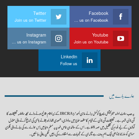
Twitter
Facebook
Join us on Twitter
Join us on Facebook
Instagram
Youtube
Join us on Instagram
Join us on Youtube
Linkedin
Follow us
ہمارے بارے میں
یہ ویب سائٹ ادارہ ’انٹرنیشنل ریسرچ کونسل برائے مذہبی اُمور‘ (IRCRA کے زیر اہتمام شائع ہونے والے مجلہ سالنامہ تحقیقات کا
آن لائن شعبہ ہے۔ تحقیقات آن لائن کے قیام کا مقصد سماج میں رواداری، جمہوری اقدار اور بقائے باہمی کی ترویج کرنے والی معتدل
آوازوں کے لیے فورم کی تشکیل میں حصہ ڈالنا ہے۔ اس کے ساتھ ہی خاص طور پر یہ مسلم دنیا میں اِس حوالے سے کی جانے والی فکری
مساعی کو سامنے لانا بھی ایک اہم ہدف ہے تا کہ ان کے تجربات سے استفادے کی راہیں ممکن بنائی جا سکیں۔