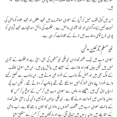
ہیں۔
اس میں کوئی شک نہیں کہ آج کے سعودی معاشرے میں شیعہ حلقوں اور شیعہ علماء کو ماضی کی
نسبت کہیں زیادہ آزادی اور خود مختاری حاصل ہے۔ مملکت کی دانش مند قیادت شیعہ آبادی کو
پوری طرح قومی دھارے میں لانے کے اقدامات کر رہی ہے۔
غیر مسلم تارکینِ وطن
سعودی عرب میں ایک مختصر تعداد ان غیرملکی غیرمسلموں کی بھی رہتی ہے جو مملکت کے شہری
نہیں ہیں لیکن وہاں کام اور ملازمت کے سلسلے میں رہائش پذیر ہیں۔ ان میں مغربی ممالک
کے لوگ بھی ہیں اور بعض دیگر مذاہب کے افراد بھی ہوتے ہیں۔ ان مذاہب سے تعلق رکھنے
والے افراد اپنے دینی تہوار کو نہیں منا سکتے تھے تھے یا چھپ کر مناتے تھے۔ لیکن اب کچھ
نرمیاں لائی گئی ہیں۔ پچھلے دو سالوں سے سعودی عرب میں کرسمس کے موقع پر کرسمس کا
سامان بازاروں میں فروخت ہونے لگا ہے۔غیرملکی سیاحوں اورتارکین وطن کی بڑھتی ہوئی تعداد
کے باعث سعودی عرب میں مختلف تہواروں پر رواداری کا رجحان بڑھنے لگا ہے۔اب ماضی
کے مقابلے میں حالیہ برسوں میں تبدیلی آئی ہے اور مارکیٹوں میں کرسمس سے متعلق اشیا