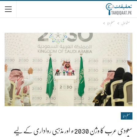
صفحۂ اوّل
مسلم دنیا
مسلم دنیا
سعودی عرب کا وژن 2030ء اور مذہبی رواداری کے لیے