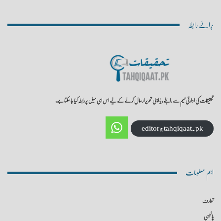
برائے رابطہ
تحقیقات کی ادارتی ٹیم سے رابطے، یا اپنی تحریر ارسال کرنے کے لیے اس ای میل پر رابطہ کیا جا سکتا ہے:
editor@tahqiqaat.pk
اہم معلومات
تعارف
پالیسی