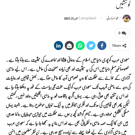
کوششیں
از
محمد اسرار مدنی
Last updated
جون 21, 2023
0
Share
سعودی عرب کو پوری دنیا میں اسلام کے روحانی پیشوا اور نمائندے کی حیثیت سےجانا جاتا ہے۔
خصوصاًغیرمسلم دنیا میں اس کی یہ حیثیت اور بھی زیادہ معنویت کی حامل ہے۔ اس لیے مذہبی
آزادی کے حوالے سے مملکت کا رویہ خصوصی توجہ کا حامل ہوتا ہے۔ بعض قوانین اور روایات
کی وجہ سے ماضی قریب تک سعودی عرب کو ایک سخت گیر ریاست کے طور پہ دیکھا جاتا رہا ہے
اور اس پر تنقید بھی ہوتی رہی ہے۔ یہاں اگرچہ باقاعدہ طور پہ مذہبی اقلیتیں وجود نہیں رکھتیں
لیکن پھر بھی قوانین کی حد تک اور فکری تناظر میں یہ ایک نمایاں موضوع رہتا ہے۔ البتہ یہاں
مسلکی کشمکش موجود رہی ہے۔ تاہم گزشتہ کچھ برسوں سے مملکت میں تیزترین تبدیلیاں رونما ہورہی
ہیں جن کا ایک حصہ مذہبی و نظریاتی بھی ہے اور اس بنا پر یہ سمجھا جا رہا ہے کہ سعودی عرب
میں مذہبی آزادی کے لیے فضا پہلے سے زیادہ وسیع ہو رہی ہے۔ زیرنظر مضمون میں انہی