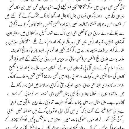
ترقی کسی بھی میدان میں ہو مگر پختونخوا پختون قوم کیلئے ایک مفید میدانِ عمل نہیں بن سکا۔فلمی
دُنیا ہی دیکھ لیں۔ لاہور جاکر ہی فردوس جمال کا جمال اور رنگیلا کا رنگ جگمگ کرنے لگا۔ کہتے ہیں
کہ ملکہئ حسن مدھوبالا، شہنشاہ ظرافت معین اختر اور دیکھتی آنکھوں سنتے کانوں کو خواب خرگوش
سے جگانے والے طارق عزیز کا تعلق بھی اِسی خاک سے تھا۔ کھیل اور کھلاڑی میں جہانگیرخان،
قمر زمان، شاہین، شاہد اور یونس خان بھی باہر جاکر ہی نام اور دام کمانے لگے۔ پختونخوا کی سرزمین پر
علمائے کرام ہر طرف پھیلے ہوئے ہیں مگر گوشہ نشین اور گمنام۔ البتہ باہر جاکر وہ شیخ الحدیث
علّامہ یوسف بنوریؒ، شیخ التفسیر عبدالحمید سواتیؒ اور عزیزی اسرار مدنی بن کرچمکنے لگے‘احمد فرازؔ شکر
ہے کہ اسلام آباد کے وی آئی پی قبرستان میں سو گئے۔ کیاان سب عالی دماغ اور طبّاع تخلیق
کاروں کی صلاحیتیں بنوں، کوہاٹ اور صوابی، باجوڑ میں کبھی سامنے آسکتی تھیں؟ ہمارے کاریگر،
ہنرمند اور کاروباری طبقہ بھی دوبئی، لندن، امریکہ، حتیٰ کہ کراچی اور لاہور میں اپنی بہار دکھلاتے
ہیں۔ملائشیاء، چین اور تھائی لینڈ ہی دیکھ لیں جہاں پختون اپنی محنت سے کامیابی کے جھنڈے
گاڑھ رہا ہے۔ اپنی مثال دینا شاید اچھا نہ لگے مگر حضرت تھانویؒ نے بیان القرآن میں فرمایا
ہے(انی حفیظ علیم کے تحت) کہ کسی میں کوئی خوبی ہو تو بیان کرنے میں مضائقہ نہیں۔ یعنی
یہ کوئی شیخی بگھارنے اور میاں مٹھو کی بات نہیں۔ دوبئی میں انٹرنیشنل پولیس ایگزیکٹو سپوزیم کے
دوران نیویارک پولیس کے ایک سابق کمشنر اور پروفیسر جیمز البریچ نے دو ایڈیشنل آئی جی پولیس (نیر