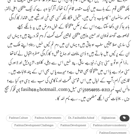
بلکہ پختون قوم کے بارے میں ایک مقدمہ قائم کرنا تھا کہ آخر کیا وجہ ہے کہ ایک پختون اعلیٰ ڈاکٹر،
نامور سائنسدان‘ کامیاب بزنس مین، مقبول فنکار بلکہ کسی بھی فن اور شعبے میں شاندار کارکردگی
باہر جا کر ہی دکھا سکتا ہے؟ اس کے برعکس پختونخوا کے طول وعرض میں یہ بانکے سجیلے
خوبصورت تنومند نوجوان اور حسین وذہین پختون خواتین گھٹ گھٹ کر دم توڑ دیتے ہیں؟ یہاں ان
کی ساری صلاحیتیں سلب ہو جاتی ہیں؟ یہاں ان میں دم خم کیوں نہیں رہتا؟ اپنے ملک میں
ان کے پر کیوں جل جاتے ہیں؟ ذہن ماؤف اور دماغ شل؟ کارکردگی صفر؟ اقبال نے کہاتھا
؎ذرا نم ہو تو یہ مٹی بڑی زرخیزہے ساقی۔ پتہ نہیں اس سے دہلی، کلکتہ، اترپردیش اور لاہور کی
مٹی مراد ہے یا اس میں پختونخوا بھی شامل ہے؟ میرے پاس بھی اس کے چند جوابات ہیں۔
قارئین کرام! آپ کے خیال میں اس شومئی قسمت اور ناکامی کی سب سے بڑی وجہ کیا ہے؟
واٹس ایپ نمبر 0313-5954055یا ای میل(
fasih68@hotmail.com
)پر لکھ کر بھیج
دیں۔ جوابات کسی اگلے مضمون میں۔ رہے نام اللہ کا۔
Pashtun Culture
Pashtun Achievements
Dr. Fasihuddin Ashraf
Afghanistan
Pashtun Development Challenges
Pashtun Development
Pashtun culture vs modernity
Pashtun Empowerment