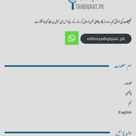
تحقیقات کی ادارتی ٹیم سے رابطے، یا اپنی تحریر ارسال کرنے کے لیے اس ای میل پر رابطہ کیا جا سکتا ہے:
editor@tahqiqaat.pk
اہم معلومات
تعارف
پالیسی
ٹیم
English
حالیہ پوسٹیں