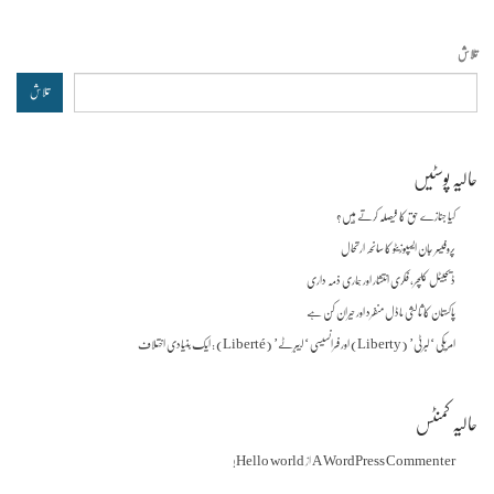
تلاش
تلاش
حالیہ پوسٹیں
کیا جنازے حق کا فیصلہ کرتے ہیں؟
پروفیسر جان ایسپوزیٹو کا سانحہ ارتحال
ڈیجیٹل کلچر، فکری انتشار اور ہماری ذمہ داری
پاکستان کا ثالثی ماڈل منفرد اور حیران کن ہے
امریکی ‘لبرٹی’ (Liberty) اور فرانسیسی ‘لیبرٹے’ (Liberté) : ایک بنیادی اختلاف
حالیہ کمنٹس
A WordPress Commenter
از
Hello world!