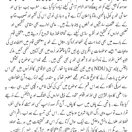
سودمند کوشش کیلئے کم اور پروپیگنڈا اور الزام تراشی کیلئے زیادہ کیا گیا ہے۔ مغرب جب سیاسی اور
معاشی طور پر کوئی پالیسی بناتا یا اعلان کرتا ہے تو یہ درباری نورتن اس کی تشہیر اور تصویب وتائید
کے لئے مختلف سارنگیوں اور طبلوں پر بیٹھ جاتے ہیں۔ عالمی ادارے بھی مقامی تنظیموں اور
تعلیمی اداروں کو تحقیق اور نظریہ سازی کیلئے بے تحاشا فنڈز دینا شروع کر دیتے ہیں۔پختون قوم
کے بارے میں بھی ایسا بہت کچھ لکھا اور کہا گیا۔مثال کے طور پر ”پختون قوم میں انتہاپسندی کی
وجوہات“ جیسے موضوعات پر انگریزی رپورٹیں تو کیا پشتو اور اُردو میں بھی کتابیں لکھی گئیں جو کہ
شاید بعض افراد نے نادانستہ اور لاشعوری طور پر بھی لکھی ہیں۔ مجھے خود اس موضوع پر نیشنل
ڈیفنس یونیورسٹی(NDU) میں تین گھنٹے بولنا پڑا تھا۔ کئی بین الاقوامی کانفرنسوں میں بھی اس
موضوع پر بات کرنے کا موقع ملا، تاہم مجھے معلوم تھا کہ یہ مقدمہ کیسے لڑنا ہے؟ آج افغانستان
سے امریکی انخلاء کے بعد اس قسم کے موضوع میں کسی کی کوئی خاص دلچسپی نہیں رہی ہے۔ یہ
سارا علمی کاروبار اکثر این جی اوز اور اقوام متحدہ کے ذیلی اداروں کی فنڈنگ اور پراجیکٹس کے ذریعے
کیا جاتا ہے۔ ہاتھی کے پاؤں میں سب کا پاؤں۔ آج اگر صدرٹرمپ کسی اور مسئلے کو عالمی خطرہ
قرار دے تو سب وہی راگ الا پنا شروع ہو جائیں گے۔ اِس لمبی تمہید کے بعد اب راقم انہی
فضلا اور علمائے دانش وبینش سے ایک سوال کرتا ہے کہ اس قدر تحقیقات میں ہر شے موجود
ہوتی ہے مگر اس بات کا کوئی ذکر نہیں ہوتا کہ پختون آخر پختونخوا میں ترقی کیوں نہیں کر سکتے؟ یہ