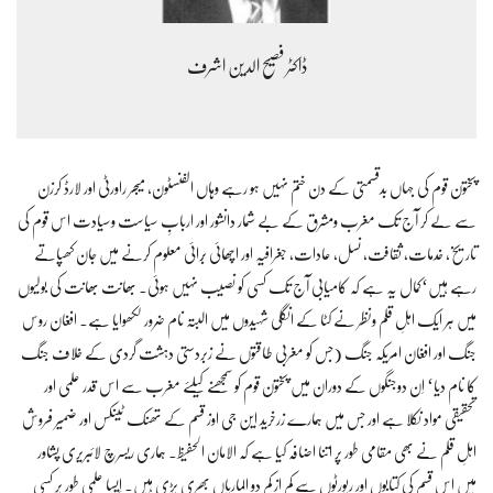
ڈاکٹر فصیح الدین اشرف
پختون قوم کی جہاں بدقسمتی کے دن ختم نہیں ہو رہے وہاں الفنسٹون، میجر راورٹی اور لارڈ کرزن
سے لے کر آج تک مغرب ومشرق کے بے شمار دانشور اور اربابِ سیاست وسیادت اس قوم کی
تاریخ، خدمات، ثقافت، نسل، عادات، جغرافیہ اور اچھائی بُرائی معلوم کرنے میں جان کھپاتے
رہے ہیں‘کمال یہ ہے کہ کامیابی آج تک کسی کو نصیب نہیں ہوئی۔ بھانت بھانت کی بولیوں
میں ہر ایک اہلِ قلم ونظر نے کٹا کے انگلی شہیدوں میں البتہ نام ضرور لکھوایا ہے۔ افغان روس
جنگ اور افغان امریکہ جنگ (جس کو مغربی طاقتوں نے زبردستی دہشت گردی کے خلاف جنگ
کا نام دیا‘ اِن دوجنگوں کے دوران میں پختون قوم کو سمجھنے کیلئے مغرب سے اس قدر علمی اور
تحقیقی مواد نکلا ہے اور جس میں ہمارے زرخرید این جی اوز قسم کے تھنک ٹینکس اور ضمیر فروش
اہلِ قلم نے بھی مقامی طور پر اتنا اضافہ کیا ہے کہ الامان الحفیظ۔ ہماری ریسرچ لائبریری پشاور
میں اس قسم کی کتابوں اور رپورٹوں سے کم از کم دو الماریاں بھری پڑی ہیں۔ اِیسا علمی طور پر کسی