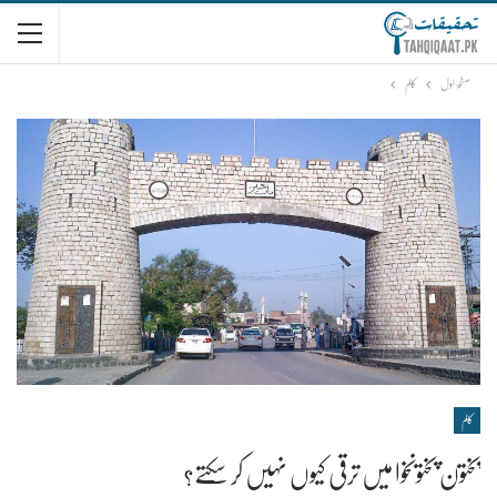
صفحۂ اوّل
کالم
کالم
پختون پختونخوا میں ترقی کیوں نہیں کر سکتے؟