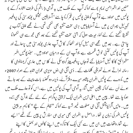
حسنین اور اظہر احسن ندیم)سے کہا کہ آپ کے ملک میں یہ آدمی (راقم کی طرف اشارہ کرکے)
پولیس میں موجود ہے تو آپ کو اپنی پولیس پر فخر کرنا چاہئے‘ آسٹریلین نیشنل یونیورسٹی کی پروفیسر
گبیرئیل بیمرجن پر میں نے آسٹریلیامیں بڑی سخت تنقید بھی لکھی تھی،نے مجھے اپنی کتاب پر
تقریظ لکھنے کے لئے کہا، حیرت ہوئی کہ اتنی سخت تنقید لکھنے کے بعد بھی مجھ سے ہی لکھوانا
چاہتی ہے۔ بعد میں مجھے ای میل کیا اور لکھا کہ کاش آپ ہماری یونیورسٹی میں پڑھاتے اور
آپ کی پولیس کتنی خوش قسمت ہے جو آپ ان کے درمیان موجود ہیں۔ سینئرپولیس افسر
مظہرالحق کاکا خیل آسٹریلیا گئے تو وہاں پروفیسرپیٹر گریبوسکی نے کلاس میں ہماری کریمنالوجی کا
رسالہ لہراتے ہوئے تعریفی کلمات کہے۔ ڈی آئی جی بنوں عزیزی عمران شاہد کے ہمراہ 2007ء
میں ناروے کے پولیس افسران پشاور میرے دفتر آئے، ڈیڑھ دو گھنٹہ بات چیت کے بعد جاتے
ہوئے اُن سے کہا کہ یقین نہیں آتا، یہ آدمی آپ کی پولیس میں ہے، اس کو تو ہمارے ملک میں
ہونا چاہئے تھا۔ چین میں اعلیٰ ترین افسران ایک تربیتی پروگرام کے لئے گئے جو آج بھی زندہ
ہیں۔ واپس آکرایڈیشنل آئی جی صفوت غیور شہید سے کہا کہ ”ظالم کے بچے“ کا نام ہر چینی
پولیس افسر کی زبان پر تھا۔ دراصل یہ افسران بھی میری ہی سفارش پر چین گئے تھے‘ ایسے
بے شمار واقعات ہیں جن میں سے کئی ایک کا تذکرہ میں اپنے کالموں اور بعض کا اپنے
سفرنامے”ذوقِ پرواز“ میں کر چکا ہوں۔ خاکم بدہن، اِس سے مراد خدانخواستہ اپنی تعریف نہ تھی