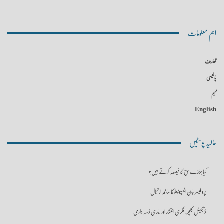
اہم معلومات
تعارف
پالیسی
ٹیم
English
حالیہ پوسٹیں
کیا جنازے حق کا فیصلہ کرتے ہیں؟
پروفیسر جان ایسپوزیٹو کا سانحہ ارتحال
ڈیجیٹل کلچر، فکری انتشار اور ہماری ذمہ داری