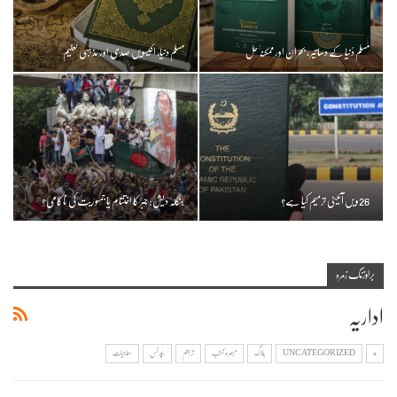
مسلم دُنیا کے دساتیر ، بحران اور ممکنہ حل
مسلم دنیا، اکیسویں صدی اور مذہبی تعلیم
26ویں آئینی ترمیم کیا ہے؟
بنگلہ دیش: جبر کا اختتام یا جمہوریت کی ناکامی؟
براؤزنگ زمرہ
اداریہ
=
UNCATEGORIZED
بلاگ
تبصرہ کتب
تراجم
رپورٹس
سماجیات