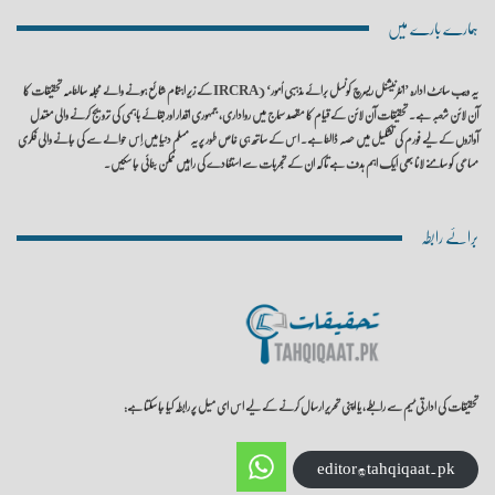
ہمارے بارے میں
یہ ویب سائٹ ادارہ ’انٹرنیشنل ریسرچ کونسل برائے مذہبی اُمور‘ (IRCRA کے زیر اہتمام شائع ہونے والے مجلہ سالنامہ تحقیقات کا
آن لائن شعبہ ہے۔ تحقیقات آن لائن کے قیام کا مقصد سماج میں رواداری، جمہوری اقدار اور بقائے باہمی کی ترویج کرنے والی معتدل
آوازوں کے لیے فورم کی تشکیل میں حصہ ڈالنا ہے۔ اس کے ساتھ ہی خاص طور پر یہ مسلم دنیا میں اِس حوالے سے کی جانے والی فکری
مساعی کو سامنے لانا بھی ایک اہم ہدف ہے تا کہ ان کے تجربات سے استفادے کی راہیں ممکن بنائی جا سکیں۔
برائے رابطہ
تحقیقات کی ادارتی ٹیم سے رابطے، یا اپنی تحریر ارسال کرنے کے لیے اس ای میل پر رابطہ کیا جا سکتا ہے:
editor@tahqiqaat.pk